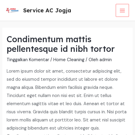
Lewati
MAI
Service AC Jogja
ke
MEN
konten
Condimentum mattis
pellentesque id nibh tortor
Tinggalkan Komentar
/
Home Cleaning
/ Oleh
admin
Lorem ipsum dolor sit amet, consectetur adipiscing elit,
sed do eiusmod tempor incididunt ut labore et dolore
magna aliqua. Bibendum enim facilisis gravida neque.
Tincidunt eget nullam non nisi est sit. Enim ut tellus
elementum sagittis vitae et leo duis. Aenean et tortor at
risus viverra. Gravida quis blandit turpis cursus in. Nisi porta
lorem mollis aliquam ut porttitor leo. Sit amet nisl suscipit
adipiscing bibendum est ultricies integer quis.